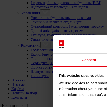
Інформаційне моделювання будівель (BIM)
Підготовка та проведення тендерів
Управління
Управління будівельними проєктами
Технічний нагляд в будівництві
Супровідний контроль і моніторинг проєкту
Організація будівельних процесів
Культура, комунікація та робочі процеси
Управління закупівлями та договорами
Консалтинг
Комплексний консалтинг
Екологічне, соціальне та корпоративне управл
Технічний та екологічний аудит
Consent
Сертифікація «зеленого будівництва»
Оцінка збитків та руйнувань
Планування та контроль витрат по проєкту
This website uses cookies
ІТ-послуги
Проєкти
We use cookies to personalis
Про нас
Кар’єра
information about your use of
Новини та події
other information that you’ve
Контакти
Новини та події
Consent