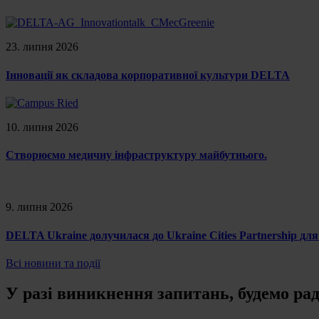
23. липня 2026
Інновації як складова корпоративної культури DELTA
10. липня 2026
Створюємо медичну інфраструктуру майбутнього.
9. липня 2026
DELTA Ukraine долучилася до Ukraine Cities Partnership для
Всі новини та події
У разі виникнення запитань, будемо ра