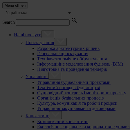
Menü öffnen
Українська
Search
Наші послуги
Проєктування
Розробка архітектурних рішень
Генеральне проєктування
Техніко-економічне обґрунтування
Інформаційне моделювання будівель (BIM)
Підготовка та проведення тендерів
Управління
Управління будівельними проєктами
Технічний нагляд в будівництві
Супровідний контроль і моніторинг проєкту
Організація будівельних процесів
Культура, комунікація та робочі процеси
Управління закупівлями та договорами
Консалтинг
Комплексний консалтинг
Екологічне, соціальне та корпоративне управл