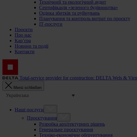
Технічний та екологічний аудит
Сертифікація «зеленого будівництва»
Оцінка збитків та руйнувань
Планування та контроль витрат по проєкту
ІТ-послуги
Проєкти
Про нас
Кар’єра
Новини та події
Контакти
Total-service provider for construction: DELTA Wels & Vie
Menü schließen
Українська
Наші послуги
Проєктування
Розробка архітектурних рішень
Генеральне проєктування
Техніко-економічне обґрунтування