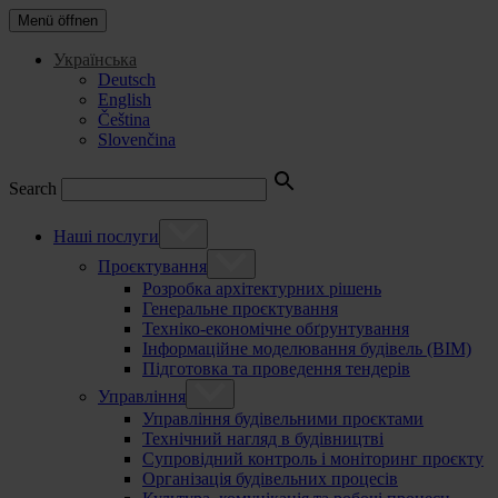
Menü öffnen
Українська
Deutsch
English
Čeština
Slovenčina
Search
Наші послуги
Проєктування
Розробка архітектурних рішень
Генеральне проєктування
Техніко-економічне обґрунтування
Інформаційне моделювання будівель (BIM)
Підготовка та проведення тендерів
Управління
Управління будівельними проєктами
Технічний нагляд в будівництві
Супровідний контроль і моніторинг проєкту
Організація будівельних процесів