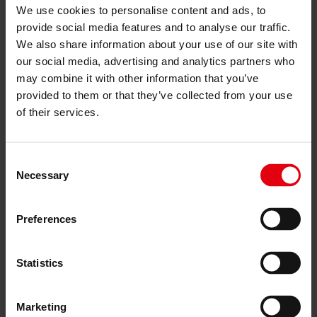
управління (ESG) та таксономія ЄС
We use cookies to personalise content and ads, to
Технічний та екологічний аудит
provide social media features and to analyse our traffic.
Сертифікація «зеленого будівництва»
Оцінка збитків та руйнувань
We also share information about your use of our site with
Планування та контроль витрат по проєкту
our social media, advertising and analytics partners who
ІТ-послуги
may combine it with other information that you’ve
Проєкти
Про нас
provided to them or that they’ve collected from your use
Кар’єра
of their services.
Новини та події
Контакти
Планування та контроль
Consent
Necessary
Selection
витрат по проєкту
Preferences
Планування та контроль
витрат по проєкту
Statistics
Надійний контроль витрат для
Marketing
досягнення оптимальних результатів