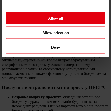
DELTA пропонує широкий спектр послуг з контролю витрат
по проєкту, що дозволяють ефективно управляти бюджетом та
Allow all
забезпечити фінансову прозорість на всіх етапах будівництва.
Завдяки нашій експертизі та сучасним інструментам ми
допомагаємо замовникам зменшити ризики перевищення
бюджету та забезпечити економічну ефективність проєкту.
Allow selection
Експертність DELTA
Deny
Команда DELTA складається з досвічених експертів, які
гарантують точність та прозорість, індивідуальний підхід та
оптимальну стратегію контролю витрат з урахуванням
специфіки кожного проєкту. Завдяки оперативному
реагуванню на зміни та своєчасному коригуванню, ми
допомагаємо замовникам ефективно управляти бюджетом та
мінімізувати ризики.
Послуги з контролю витрат по проєкту DELTA
Розробка бюджету проєкту:
cкладання детального
бюджету з урахуванням всіх етапів будівництва та
необхідних ресурсів. Оцінка вартості матеріалів, робіт та
інших витратних статей.