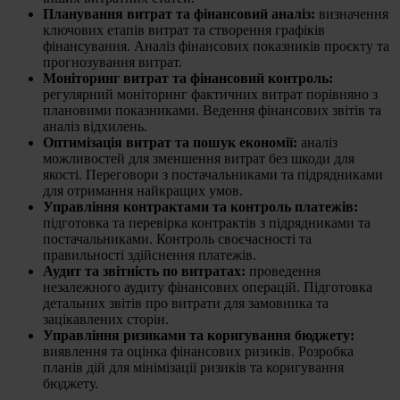
Планування витрат та фінансовий аналіз:
визначення
ключових етапів витрат та створення графіків
фінансування. Аналіз фінансових показників проєкту та
прогнозування витрат.
Моніторинг витрат та фінансовий контроль:
регулярний моніторинг фактичних витрат порівняно з
плановими показниками. Ведення фінансових звітів та
аналіз відхилень.
Оптимізація витрат та пошук економії:
аналіз
можливостей для зменшення витрат без шкоди для
якості. Переговори з постачальниками та підрядниками
для отримання найкращих умов.
Управління контрактами та контроль платежів:
підготовка та перевірка контрактів з підрядниками та
постачальниками. Контроль своєчасності та
правильності здійснення платежів.
Аудит та звітність по витратах:
проведення
незалежного аудиту фінансових операцій. Підготовка
детальних звітів про витрати для замовника та
зацікавлених сторін.
Управління ризиками та коригування бюджету:
виявлення та оцінка фінансових ризиків. Розробка
планів дій для мінімізації ризиків та коригування
бюджету.