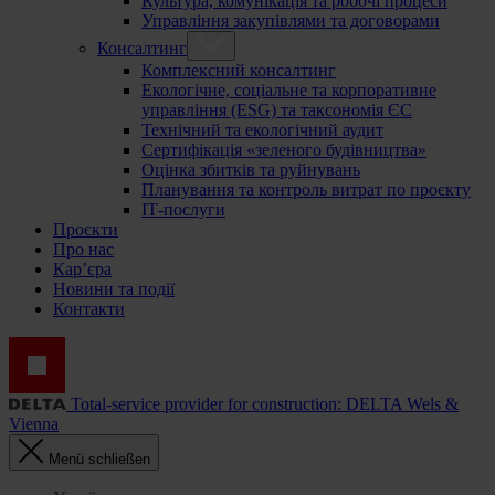
Культура, комунікація та робочі процеси
Управління закупівлями та договорами
Консалтинг
Комплексний консалтинг
Екологічне, соціальне та корпоративне
управління (ESG) та таксономія ЄС
Технічний та екологічний аудит
Сертифікація «зеленого будівництва»
Оцінка збитків та руйнувань
Планування та контроль витрат по проєкту
ІТ-послуги
Проєкти
Про нас
Кар’єра
Новини та події
Контакти
Total-service provider for construction: DELTA Wels &
Vienna
Menü schließen