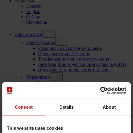
Українська
Deutsch
English
Čeština
Slovenčina
Наші послуги
Проєктування
Розробка архітектурних рішень
Генеральне проєктування
Техніко-економічне обґрунтування
Інформаційне моделювання будівель (BIM)
Підготовка та проведення тендерів
Управління
Управління будівельними проєктами
Технічний нагляд в будівництві
Супровідний контроль і моніторинг проєкту
Організація будівельних процесів
Культура, комунікація та робочі процеси
Consent
Details
About
Управління закупівлями та договорами
Консалтинг
Комплексний консалтинг
This website uses cookies
Екологічне, соціальне та корпоративне