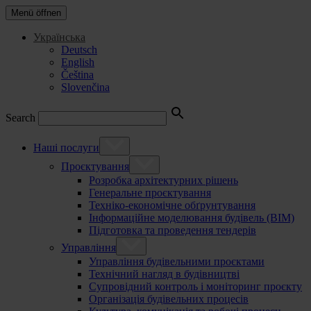
Menü öffnen
Українська
Deutsch
English
Čeština
Slovenčina
Search
Наші послуги
Проєктування
Розробка архітектурних рішень
Генеральне проєктування
Техніко-економічне обґрунтування
Інформаційне моделювання будівель (BIM)
Підготовка та проведення тендерів
Управління
Управління будівельними проєктами
Технічний нагляд в будівництві
Супровідний контроль і моніторинг проєкту
Організація будівельних процесів