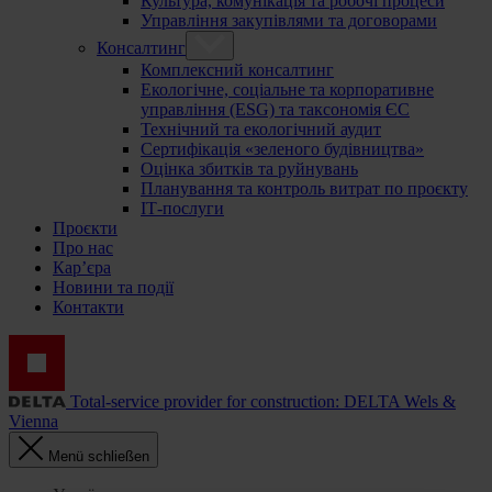
Культура, комунікація та робочі процеси
Управління закупівлями та договорами
Консалтинг
Комплексний консалтинг
Екологічне, соціальне та корпоративне
управління (ESG) та таксономія ЄС
Технічний та екологічний аудит
Сертифікація «зеленого будівництва»
Оцінка збитків та руйнувань
Планування та контроль витрат по проєкту
ІТ-послуги
Проєкти
Про нас
Кар’єра
Новини та події
Контакти
Total-service provider for construction: DELTA Wels &
Vienna
Menü schließen