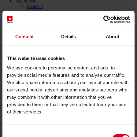
Українська
Deutsch
English
Čeština
Slovenčina
Наші послуги
Consent
Details
About
Проєктування
Розробка архітектурних рішень
Генеральне проєктування
This website uses cookies
Техніко-економічне обґрунтування
Інформаційне моделювання будівель (BIM)
We use cookies to personalise content and ads, to
Підготовка та проведення тендерів
provide social media features and to analyse our traffic.
Управління
We also share information about your use of our site with
Управління будівельними проєктами
our social media, advertising and analytics partners who
Технічний нагляд в будівництві
Супровідний контроль і моніторинг проєкту
may combine it with other information that you’ve
Організація будівельних процесів
provided to them or that they’ve collected from your use
Культура, комунікація та робочі процеси
of their services.
Управління закупівлями та договорами
Консалтинг
Комплексний консалтинг
Екологічне, соціальне та корпоративне
Consent