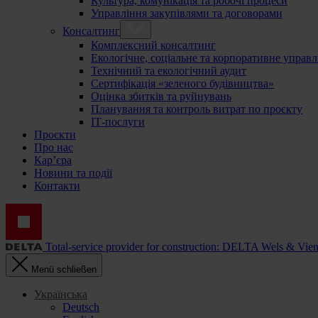
Культура, комунікація та робочі процеси
Управління закупівлями та договорами
Консалтинг
Комплексний консалтинг
Екологічне, соціальне та корпоративне управл
Технічний та екологічний аудит
Сертифікація «зеленого будівництва»
Оцінка збитків та руйнувань
Планування та контроль витрат по проєкту
ІТ-послуги
Проєкти
Про нас
Кар’єра
Новини та події
Контакти
Total-service provider for construction: DELTA Wels & Vie
Menü schließen
Українська
Deutsch