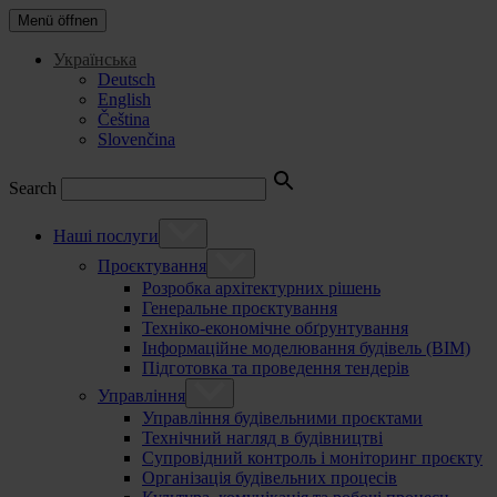
Menü öffnen
Українська
Deutsch
English
Čeština
Slovenčina
Search
Наші послуги
Проєктування
Розробка архітектурних рішень
Генеральне проєктування
Техніко-економічне обґрунтування
Інформаційне моделювання будівель (BIM)
Підготовка та проведення тендерів
Управління
Управління будівельними проєктами
Технічний нагляд в будівництві
Супровідний контроль і моніторинг проєкту
Організація будівельних процесів