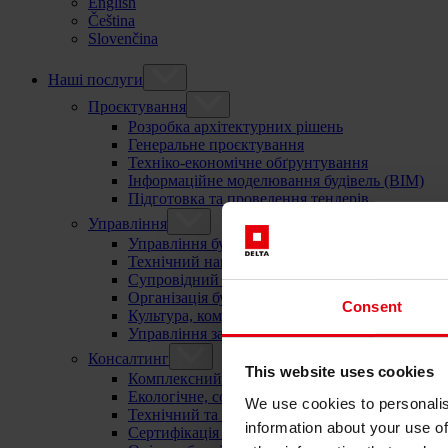
English
Čeština
Slovenčina
Наші послуги
Проєктування
Розробка архітектурних рішень
Генеральне проєктування
Техніко-економічне обґрунтування
Інформаційне моделювання будівель (BIM)
Підготовка та проведення тендерів
Управління
Управління будівельними проєктами
Технічний нагляд в будівництві
Супровідний контроль і моніторинг проєкту
Організація будівельних процесів
Consent
Культура, комунікація та робочі процеси
Управління закупівлями та договорами
Консалтинг
This website uses cookies
Комплексний консалтинг
Екологічне, соціальне та корпоративне управл
We use cookies to personalis
Технічний та екологічний аудит
information about your use of
Сертифікація «зеленого будівництва»