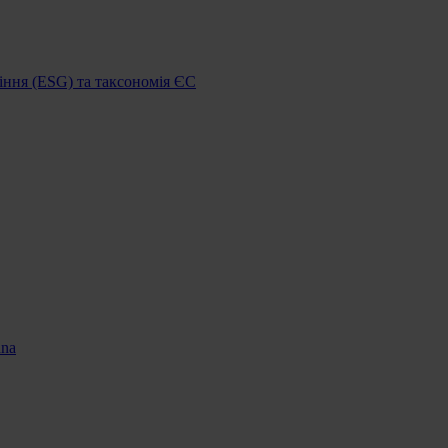
іння (ESG) та таксономія ЄС
nna