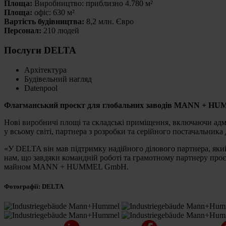
Площа:
Виробництво: приблизно 4.780 м²
Площа:
офіс: 630 м²
Вартість будівництва:
8,2 млн. Євро
Персонал:
210 людей
Послуги DELTA
Архітектура
Будівельний нагляд
Datenpool
Флагманський проєкт для глобальних заводів MANN + H
Нові виробничі площі та складські приміщення, включаючи ад
у всьому світі, партнера з розробки та серійного постачальника
«У DELTA він мав підтримку надійного ділового партнера, який
нам, що завдяки командній роботі та грамотному партнеру проєк
майном MANN + HUMMEL GmbH.
Фотографії: DELTA