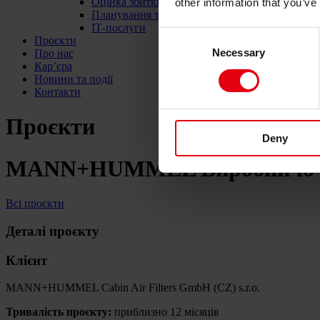
Оцінка збитків та руйнувань
other information that you’ve
Планування та контроль витрат по проєкту
ІТ-послуги
Consent
Проєкти
Necessary
Selection
Про нас
Кар’єра
Новини та події
Контакти
Проєкти
Deny
MANN+HUMMEL Виробничо-оф
Всі проєкти
Деталі проєкту
Клієнт
MANN+HUMMEL Cabin Air Filters GmbH (CZ) s.r.o.
Тривалість проє
кту:
приблизно 12 місяців