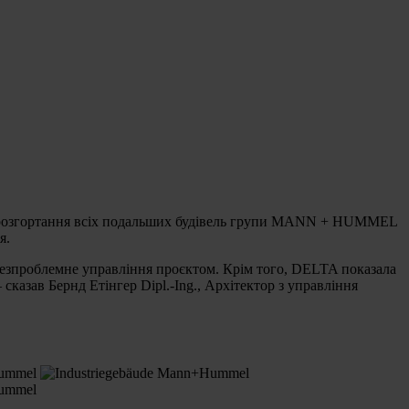
кт розгортання всіх подальших будівель групи MANN + HUMMEL
я.
 безпроблемне управління проєктом. Крім того, DELTA показала
сказав Бернд Етінгер Dipl.-Ing., Архітектор з управління