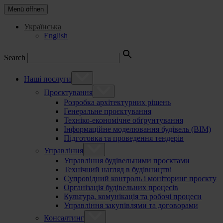
Menü öffnen
Українська
English
Search
Наші послуги
Проєктування
Розробка архітектурних рішень
Генеральне проєктування
Техніко-економічне обґрунтування
Інформаційне моделювання будівель (BIM)
Підготовка та проведення тендерів
Управління
Управління будівельними проєктами
Технічний нагляд в будівництві
Супровідний контроль і моніторинг проєкту
Організація будівельних процесів
Культура, комунікація та робочі процеси
Управління закупівлями та договорами
Консалтинг