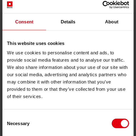
Наші послуги
Проєктування
Розробка архітектурних рішень
Consent
Details
About
Генеральне проєктування
Техніко-економічне обґрунтування
Інформаційне моделювання будівель (BIM)
Підготовка та проведення тендерів
This website uses cookies
Управління
Управління будівельними проєктами
We use cookies to personalise content and ads, to
Технічний нагляд в будівництві
provide social media features and to analyse our traffic.
Супровідний контроль і моніторинг проєкту
We also share information about your use of our site with
Організація будівельних процесів
Культура, комунікація та робочі процеси
our social media, advertising and analytics partners who
Управління закупівлями та договорами
may combine it with other information that you’ve
Консалтинг
provided to them or that they’ve collected from your use
Комплексний консалтинг
of their services.
Екологічне, соціальне та корпоративне
управління (ESG) та таксономія ЄС
Технічний та екологічний аудит
Сертифікація «зеленого будівництва»
Consent
Оцінка збитків та руйнувань
Necessary
Selection
Планування та контроль витрат по проєкту
ІТ-послуги