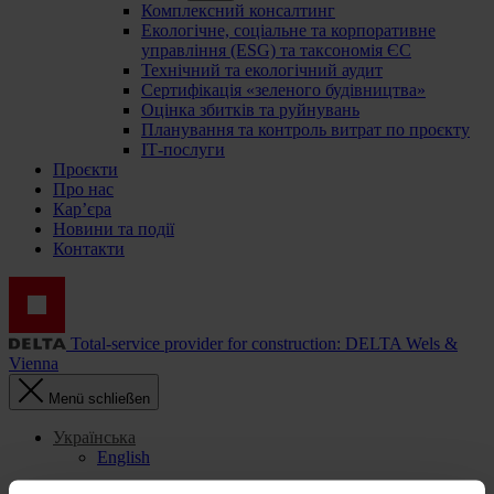
Комплексний консалтинг
Екологічне, соціальне та корпоративне
управління (ESG) та таксономія ЄС
Технічний та екологічний аудит
Сертифікація «зеленого будівництва»
Оцінка збитків та руйнувань
Планування та контроль витрат по проєкту
ІТ-послуги
Проєкти
Про нас
Кар’єра
Новини та події
Контакти
Total-service provider for construction: DELTA Wels &
Vienna
Menü schließen
Українська
English