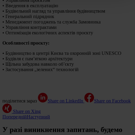
• Управління проєктом
• Введення в експлуатацію
• Будівельний нагляд та управління будівництвом
• Генеральний підрядник
• Менеджмент погоджень та служба Замовника
• Управління контрактами
• Оптимізація екологічних аспектів проєкту
Особливості проєкту:
• Будівництво в центрі Києва та охоронній зоні UNESCO
• Будівля є пам’яткою архітектури
• Щільна забудова навколо об’єкту
• Застосування „зелених“ технологій
поділитися зараз
Share on LinkedIn
Share on Facebook
Share on Xing
Попередній
Наступний
У разі виникнення запитань, будемо