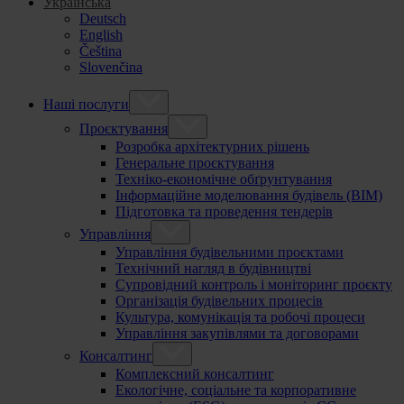
Українська
Deutsch
English
Čeština
Slovenčina
Наші послуги
Проєктування
Розробка архітектурних рішень
Генеральне проєктування
Техніко-економічне обґрунтування
Інформаційне моделювання будівель (BIM)
Підготовка та проведення тендерів
Управління
Управління будівельними проєктами
Технічний нагляд в будівництві
Супровідний контроль і моніторинг проєкту
Організація будівельних процесів
Культура, комунікація та робочі процеси
Управління закупівлями та договорами
Консалтинг
Комплексний консалтинг
Екологічне, соціальне та корпоративне