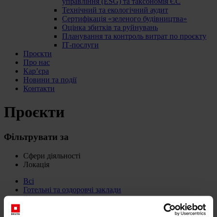
управління (ESG) та таксономія ЄС
Технічний та екологічний аудит
Сертифікація «зеленого будівництва»
Оцінка збитків та руйнувань
Планування та контроль витрат по проєкту
ІТ-послуги
Проєкти
Про нас
Кар’єра
Новини та події
Контакти
Проєкти
Фільтрувати за
Сфери діяльності
Локація
Всі
Готельні та оздоровчі заклади
Житлова нерухомість
Культура та освіта
Охорона здоров’я