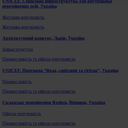
UNICEF. Соціальна інфраструктура для внутрішньо
переміщених осіб, Україна
Житлова нерухомість
Житлова нерухомість
Архітектурний конкурс, Львів, Україна
Інфраструктура
Промисловість та офісна нерухомість
UNICEF. Програма “Вода, санітарія та гігієна”, Україна
Промисловість
Промисловість та офісна нерухомість
Складське приміщення Roshen, Вінниця, Україна
Офісна нерухомість
Промисловість та офісна нерухомість