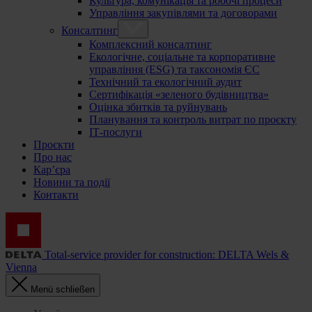
Культура, комунікація та робочі процеси
Управління закупівлями та договорами
Консалтинг
Комплексний консалтинг
Екологічне, соціальне та корпоративне
управління (ESG) та таксономія ЄС
Технічний та екологічний аудит
Сертифікація «зеленого будівництва»
Оцінка збитків та руйнувань
Планування та контроль витрат по проєкту
ІТ-послуги
Проєкти
Про нас
Кар’єра
Новини та події
Контакти
Total-service provider for construction: DELTA Wels &
Vienna
Menü schließen