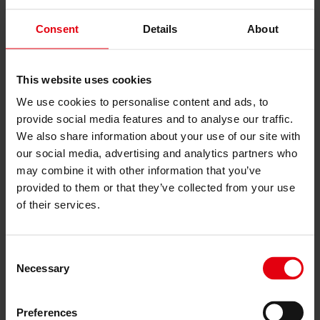
Промисловість та офісна нерухомість
Торговельна нерухомість
Consent
Details
About
Всі
Австрія
Словаччина
This website uses cookies
Україна
Чехія
We use cookies to personalise content and ads, to
provide social media features and to analyse our traffic.
Промисловість та офісна нерухомість
We also share information about your use of our site with
Промисловість та офісна нерухомість
our social media, advertising and analytics partners who
may combine it with other information that you’ve
Штаб-квартира Zeppelin Ukraine, Вишневе, Україна
provided to them or that they’ve collected from your use
Україна
of their services.
Культура та освіта
Consent
Технічна допомога у сприяння реалізації проекту
Necessary
професійної освіти та навчання в Україні
Selection
Офісна нерухомість
Preferences