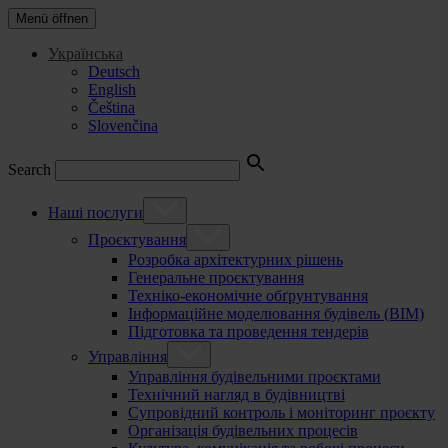
Menü öffnen
Українська
Deutsch
English
Čeština
Slovenčina
Search
Наші послуги
Проєктування
Розробка архітектурних рішень
Генеральне проєктування
Техніко-економічне обґрунтування
Інформаційне моделювання будівель (BIM)
Підготовка та проведення тендерів
Управління
Управління будівельними проєктами
Технічний нагляд в будівництві
Супровідний контроль і моніторинг проєкту
Організація будівельних процесів