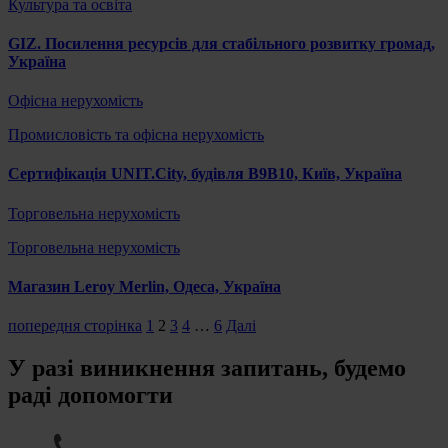
Культура та освіта
GIZ. Посилення ресурсів для стабільного розвитку громад,
Україна
Офісна нерухомість
Промисловість та офісна нерухомість
Сертифікація UNIT.City, будівля В9В10, Київ, Україна
Торговельна нерухомість
Торговельна нерухомість
Магазин Leroy Merlin, Одеса, Україна
попередня сторінка
1
2
3
4
…
6
Далі
У разі виникнення запитань, будемо
раді допомогти