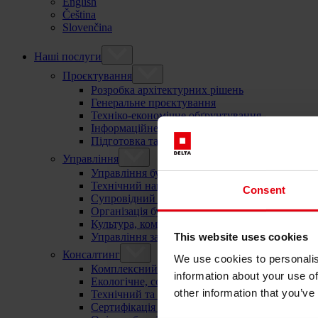
English
Čeština
Slovenčina
Наші послуги
Проєктування
Розробка архітектурних рішень
Генеральне проєктування
Техніко-економічне обґрунтування
Інформаційне моделювання будівель (BIM)
Підготовка та проведення тендерів
Управління
Управління будівельними проєктами
Технічний нагляд в будівництві
Consent
Супровідний контроль і моніторинг проєкту
Організація будівельних процесів
Культура, комунікація та робочі процеси
This website uses cookies
Управління закупівлями та договорами
Консалтинг
We use cookies to personalis
Комплексний консалтинг
information about your use of
Екологічне, соціальне та корпоративне управл
other information that you’ve
Технічний та екологічний аудит
Сертифікація «зеленого будівництва»