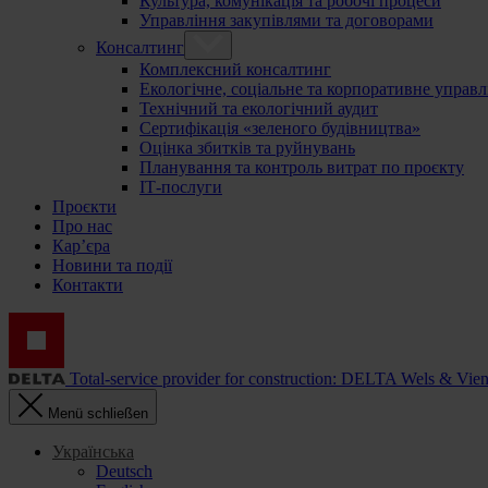
Культура, комунікація та робочі процеси
Управління закупівлями та договорами
Консалтинг
Комплексний консалтинг
Екологічне, соціальне та корпоративне управл
Технічний та екологічний аудит
Сертифікація «зеленого будівництва»
Оцінка збитків та руйнувань
Планування та контроль витрат по проєкту
ІТ-послуги
Проєкти
Про нас
Кар’єра
Новини та події
Контакти
Total-service provider for construction: DELTA Wels & Vie
Menü schließen
Українська
Deutsch