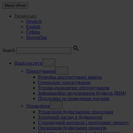
Menü öffnen
Українська
Deutsch
English
Čeština
Slovenčina
Search
Наші послуги
Проєктування
Розробка архітектурних рішень
Генеральне проєктування
Техніко-економічне обґрунтування
Інформаційне моделювання будівель (BIM)
Підготовка та проведення тендерів
Управління
Управління будівельними проєктами
Технічний нагляд в будівництві
Супровідний контроль і моніторинг проєкту
Організація будівельних процесів