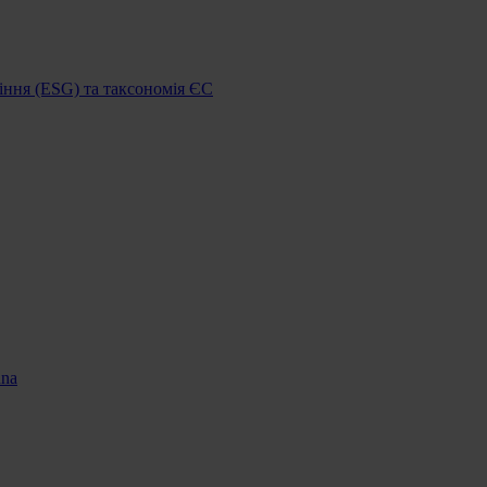
іння (ESG) та таксономія ЄС
nna