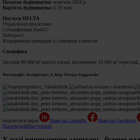
Початок будівництва:
жовтень 2016 р
Вартість будівництва:
€ 35 млн
Послуги DELTA
Управління проєктами
Специфікація BauKG
Datenpool
Координація орендарів у співпраці з moocon
Специфіка
Загалом 80 000 м² критої площі, включаючи 10 000 м² території д
Фотографії: Archipicture, A. Kep, Florian Voggeneder
поділитися зараз
Share on LinkedIn
Share on Facebook
Попередній
Наступний
У разі виникнення запитань, будемо ра