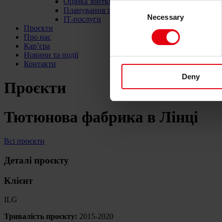
Оцінка збитків та руйнувань
Consent
Планування та контроль витрат по проєкту
Necessary
Selection
ІТ-послуги
Проєкти
Про нас
Кар’єра
Новини та події
Контакти
Deny
Проєкти
Тютюнова фабрика в Лінці
Всі проєкти
Деталі проєкту
Клієнт
ILG
Тривалість проєкту:
2015-2020