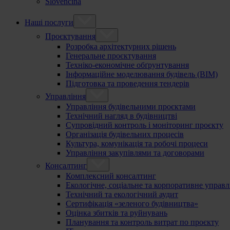
Slovenčina
Наші послуги
Проєктування
Розробка архітектурних рішень
Генеральне проєктування
Техніко-економічне обґрунтування
Інформаційне моделювання будівель (BIM)
Підготовка та проведення тендерів
Управління
Управління будівельними проєктами
Технічний нагляд в будівництві
Супровідний контроль і моніторинг проєкту
Організація будівельних процесів
Культура, комунікація та робочі процеси
Управління закупівлями та договорами
Консалтинг
Комплексний консалтинг
Екологічне, соціальне та корпоративне управл
Технічний та екологічний аудит
Сертифікація «зеленого будівництва»
Оцінка збитків та руйнувань
Планування та контроль витрат по проєкту