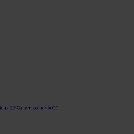
іння (ESG) та таксономія ЄС