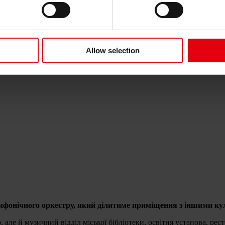
Allow selection
мфонічного оркестру, який ділитиме приміщення з іншими ку
 але й музичний відділ міської бібліотеки, освітня установа, рест