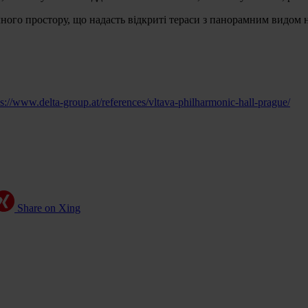
ого простору, що надасть відкриті тераси з панорамним видом на 
ps://www.delta-group.at/references/vltava-philharmonic-hall-prague/
Share on Xing