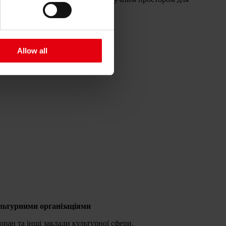
Allow all
льтурними організаціями
оран та інші заклади культурної сфери.