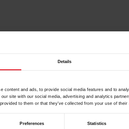
Details
e content and ads, to provide social media features and to analy
азі, район Голешовіце
 our site with our social media, advertising and analytics partn
 provided to them or that they’ve collected from your use of their
та будівництві однієї з найважливіших культурних споруд у Празі
редньо його будівництвом займатиметься консорціум DELTA-JEG-
Preferences
Statistics
els Group)
, яка здобула перемогу серед 19 міжнародних учасник
я привабливої рекреаційної зони, що стане не лише частиною кул