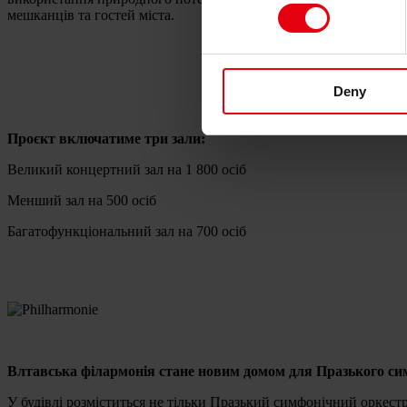
мешканців та гостей міста.
Deny
Проєкт включатиме три зали:
Великий концертний зал на 1 800 осіб
Менший зал на 500 осіб
Багатофункціональний зал на 700 осіб
Влтавська філармонія стане новим домом для Празького си
У будівлі розміститься не тільки Празький симфонічний оркестр,