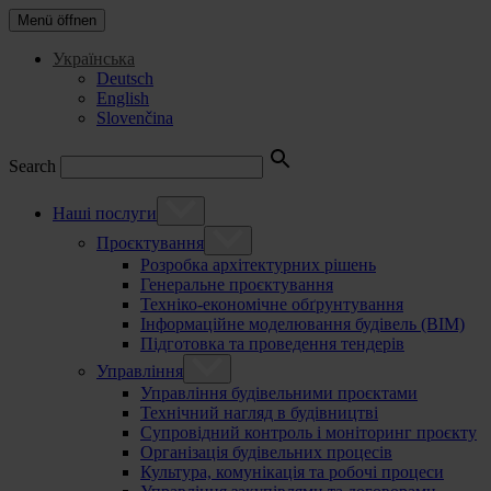
Menü öffnen
Українська
Deutsch
English
Slovenčina
Search
Наші послуги
Проєктування
Розробка архітектурних рішень
Генеральне проєктування
Техніко-економічне обґрунтування
Інформаційне моделювання будівель (BIM)
Підготовка та проведення тендерів
Управління
Управління будівельними проєктами
Технічний нагляд в будівництві
Супровідний контроль і моніторинг проєкту
Організація будівельних процесів
Культура, комунікація та робочі процеси