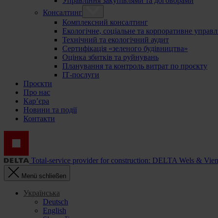
Управління закупівлями та договорами
Консалтинг
Комплексний консалтинг
Екологічне, соціальне та корпоративне управл
Технічний та екологічний аудит
Сертифікація «зеленого будівництва»
Оцінка збитків та руйнувань
Планування та контроль витрат по проєкту
ІТ-послуги
Проєкти
Про нас
Кар’єра
Новини та події
Контакти
Total-service provider for construction: DELTA Wels & Vie
Menü schließen
Українська
Deutsch
English