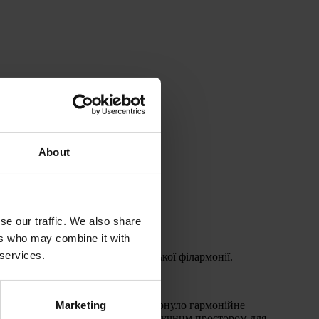
About
se our traffic. We also share
ers who may combine it with
 services.
 за останні 140 років — Влтавської філармонії.
FEM.
Marketing
ів. Особливу увагу проєкту привернуло гармонійне
ьтурної інфраструктури, але й зручним простором для