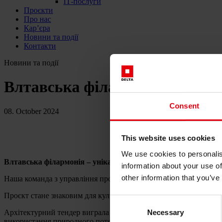
ІТ-послуги
Проєкти
Про нас
Кар’єра
Новини та події
Контакти
Новини та події
Влтавська філармонія
Consent
08. October 2024
This website uses cookies
We use cookies to personalis
Влтавська філармонія – унікальний музичний комплекс у Пр
information about your use of
other information that you’ve
Наша команда з управління проєктами бере участь у плануванні 
Проєкт стане знаковим для культурного життя міста, безпосе
Consent
Necessary
Архітектурний тендер виграла данська компанія
BIG (Bjarke Ing
Selection
використання природного потенціалу річки Влтава та створенн