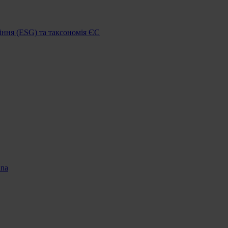
іння (ESG) та таксономія ЄС
nna