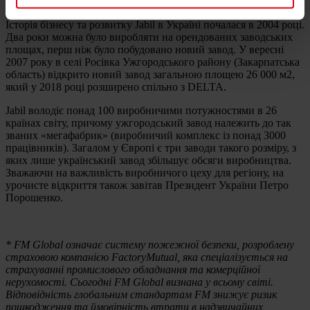
і медичного обладнання.
Історія бізнесу та розвитку Jabil в Україні почалася в 2004 році.
Два роки можна було виробляти на орендованих заводських
площах, перш ніж було побудовано новий завод. У вересні
2007 року в селі Росівка Ужгородського району (Закарпатська
область) відкрито новий завод загальною площею 26 000 м2,
який у 2018 році розширено спільно з DELTA.
Jabil володіє понад 100 виробничими потужностями в 26
країнах світу, причому ужгородський завод належить до так
званих «мегафабрик» (виробничий комплекс із понад 3000
працівників). Загалом у Європі є три заводи такого розміру, з
яких лише український завод збільшує обсяги виробництва.
Зважаючи на важливість виробничого цеху для регіону, на
урочисте відкриття також завітав Президент України Петро
Порошенко.
* FM Global означає систему пожежної безпеки, розроблену
страховою компанією FactoryMutual, яка спеціалізується на
страхуванні промислового обладнання та комерційної
нерухомості. Сьогодні FM Global визнана у всьому світі.
Відповідність глобальним стандартам FM знижує ризик
пошкодження та ймовірність втрати в надзвичайних