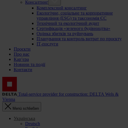
Консалтинг
Комплексний консалтинг
Екологічне, соціальне та корпоративне
управління (ESG) та таксономія ЄС
Технічний та екологічний аудит
Сертифікація «зеленого будівництва»
Оцінка збитків та руйнувань
Планування та контроль витрат по проєкту
ІТ-послуги
Проєкти
Про нас
Кар’єра
Новини та події
Контакти
Total-service provider for construction: DELTA Wels &
Vienna
Menü schließen
Українська
Deutsch