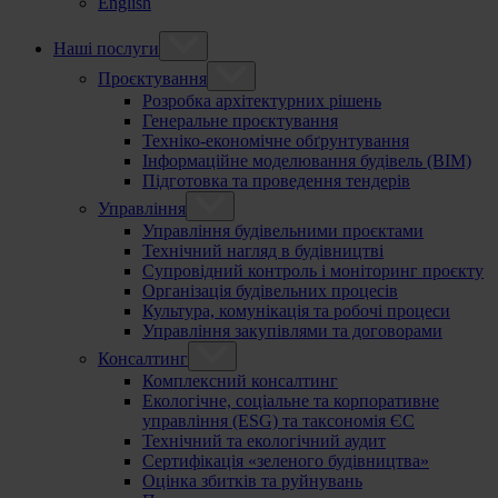
English
Наші послуги
Проєктування
Розробка архітектурних рішень
Генеральне проєктування
Техніко-економічне обґрунтування
Інформаційне моделювання будівель (BIM)
Підготовка та проведення тендерів
Управління
Управління будівельними проєктами
Технічний нагляд в будівництві
Супровідний контроль і моніторинг проєкту
Організація будівельних процесів
Культура, комунікація та робочі процеси
Управління закупівлями та договорами
Консалтинг
Комплексний консалтинг
Екологічне, соціальне та корпоративне
управління (ESG) та таксономія ЄС
Технічний та екологічний аудит
Сертифікація «зеленого будівництва»
Оцінка збитків та руйнувань