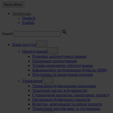
Menü öffnen
Українська
Deutsch
English
Search
Наші послуги
Проєктування
Розробка архітектурних рішень
Генеральне проєктування
Техніко-економічне обґрунтування
Інформаційне моделювання будівель (BIM)
Підготовка та проведення тендерів
Управління
Управління будівельними проєктами
Технічний нагляд в будівництві
Супровідний контроль і моніторинг проєкту
Організація будівельних процесів
Культура, комунікація та робочі процеси
Управління закупівлями та договорами