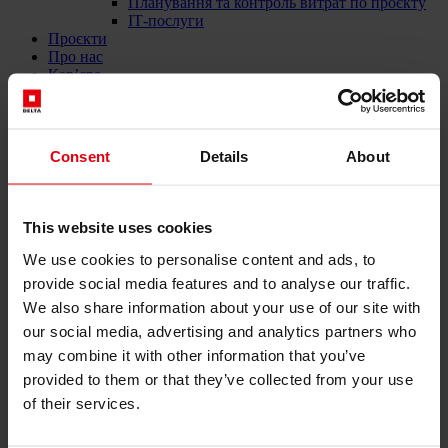
Планування та контроль витрат по проєкту
ІТ-послуги
Проєкти
Про нас
Кар’єра
Новини та події
Контакти
Новини та події
Consent
Details
About
Урочисте відкриття нового
заводу Jabil в Україні
This website uses cookies
We use cookies to personalise content and ads, to
07. September 2020
provide social media features and to analyse our traffic.
We also share information about your use of our site with
our social media, advertising and analytics partners who
У березні 2019 року американський виробник електроніки
may combine it with other information that you’ve
Jabil розширив своє виробництво із завершенням другої черги
provided to them or that they’ve collected from your use
будівництва та відкрив його в селі Росівка в Україні. У січні
2018 року розпочалися будівельні роботи під час поточної
of their services.
експлуатації. Виробничі потужності були збільшені вдвічі за
рахунок новозбудованого виробничого приміщення,