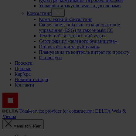
Культура, комунікація та робочі процеси
Управління закупівлями та договорами
Консалтинг
Комплексний консалтинг
Екологічне, соціальне та корпоративне
управління (ESG) та таксономія ЄС
Технічний та екологічний аудит
Сертифікація «зеленого будівництва»
Оцінка збитків та руйнувань
Планування та контроль витрат по проєкту
ІТ-послуги
Проєкти
Про нас
Кар’єра
Новини та події
Контакти
Total-service provider for construction: DELTA Wels &
Vienna
Menü schließen