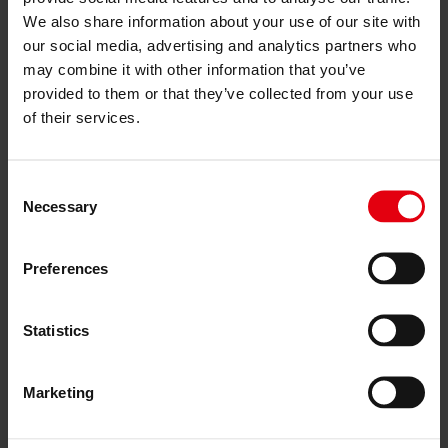
управління (ESG) та таксономія ЄС
We also share information about your use of our site with
Технічний та екологічний аудит
Сертифікація «зеленого будівництва»
our social media, advertising and analytics partners who
Оцінка збитків та руйнувань
may combine it with other information that you’ve
Планування та контроль витрат по проєкту
provided to them or that they’ve collected from your use
ІТ-послуги
Проєкти
of their services.
Про нас
Кар’єра
Новини та події
Контакти
Consent
Necessary
Selection
Press
Preferences
2. серпня 2022
Statistics
Інвестиції DELTA в Blue Auditor сприяють стабільному
майбутньому
Marketing
6. квітня 2022