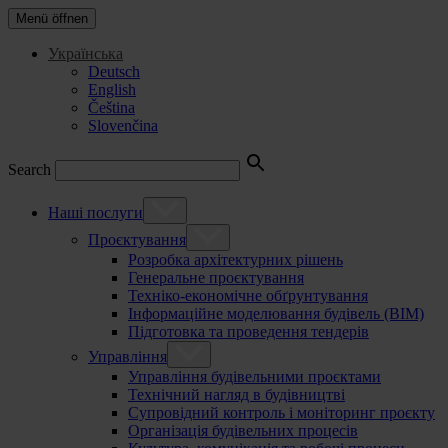
Menü öffnen
Українська
Deutsch
English
Čeština
Slovenčina
Search
Наші послуги
Проєктування
Розробка архітектурних рішень
Генеральне проєктування
Техніко-економічне обґрунтування
Інформаційне моделювання будівель (BIM)
Підготовка та проведення тендерів
Управління
Управління будівельними проєктами
Технічний нагляд в будівництві
Супровідний контроль і моніторинг проєкту
Організація будівельних процесів